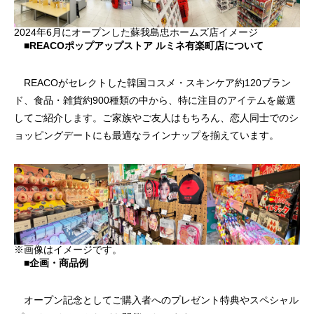
2024年6月にオープンした蘇我島忠ホームズ店イメージ
■REACOポップアップストア ルミネ有楽町店について
REACOがセレクトした韓国コスメ・スキンケア約120ブラン
ド、食品・雑貨約900種類の中から、特に注目のアイテムを厳選
有楽町LUMINE店（〜2025.6.30）
PARCO吉祥寺店（24.
してご紹介します。ご家族やご友人はもちろん、恋人同士でのシ
了）
ョッピングデートにも最適なラインナップを揃えています。
2025.04.02
2024.11.07
※画像はイメージです。
■企画・商品例
オープン記念としてご購入者へのプレゼント特典やスペシャル