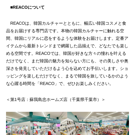
■REACOについて
2025.04.21
2024.06.27
REACOは、韓国カルチャーとともに、幅広い韓国コスメと食
品をお届けする専門店です。本物の韓国カルチャーに触れる空
間、韓国にリアルに恋をするような体験をお届けします。定番ア
イテムから最新トレンドまで網羅した品揃えで、どなたでも楽し
める空間です。REACOでは、韓国が好きな方々の憧れを叶える
だけでなく、まだ韓国の魅力を知らない方にも、その美しさや奥
深さを発見していただけるよう心を込めてお手伝いします。ショ
ッピングを楽しむだけでなく、まるで韓国を旅しているかのよう
な心躍る時間を「REACO」で、ぜひお楽しみください。
稲毛ワンズモール店
浦和QIZGATE店
＜第1号店：蘇我島忠ホームズ店（千葉県千葉市）＞
2026.08.06
2026.04.29