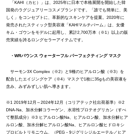
「KAHI（カヒ）」は、2025年に日本で本格展開を開始した韓
国発のラグジュアリーコスメブランドです。「誰でも簡単に、美
しく」をコンセプトに、革新的なスキンケアを提案。2020年に
発売されたスティック型美容液「KAHIマルチバーム」は、女優
キム・ゴウンをモデルに起用し、累計2,700万本（※1）以上の販
売実績を誇るロングセラーアイテムです。
・WRバウンス ウォーターフル パーフェクティング マスク
サーモン3X Complex（※2）と9種のヒアルロン酸（※3）を
配合したエイジングケア（※4）マスクで1枚に35gもの美容液を
含み、みずみずしい肌へ導きます。
※1 2019年12月～2024年12月（コリアテック社出荷基準）※2
DNA-Na、加水分解コラーゲン、水溶性プロテオグリカン（すべ
て整肌成分）※3 ヒアルロン酸Na、ヒアルロン酸、加水分解ヒア
ルロン酸、加水分解ヒアルロン酸Na、ヒアルロン酸ヒドロキシ
プロピルトリモニウム、（PEG－9ジグリシジルエーテル／ヒア