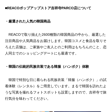
■REACOポップアップストア吉祥寺PARCO店について
・厳選された人気の韓国商品
REACOで取り揃えた2600種類の韓国商品の中から、厳選した
有楽町LUMINE店（〜2025.6.30）
PARCO吉祥寺店（24.
注目商品や人気商品をお届けします。韓国コスメと食品を取りそ
了）
ろえた店舗は、ご家族やご友人とのご利用はもちろんのこと、恋
2025.04.02
2024.11.07
人同士でのショッピングデートにも最適です。
・韓国の伝統的民族衣装である韓服（ハンボク）体験
韓国で特別な日に着られる民族衣装「韓服（ハンボク）」の試
着体験（レンタル）をご用意しています。まるで韓国を訪れたよ
うな写真を撮れるフォトスポットも設置しますので、吉祥寺で旅
行気分を味わってください。