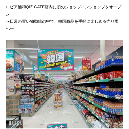
ロピア浦和QIZ GATE店内に初のショップインショップをオープ
2026.04.29
2025.04.21
ン
〜日常の買い物動線の中で、韓国商品を手軽に楽しめる売り場
へ〜
有楽町LUMINE店（〜2025.6.30）
PARCO吉祥寺店（24.
了）
2025.04.02
2024.11.07